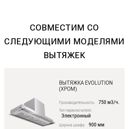
Уфа
Воронеж
СОВМЕСТИМ СО
Красноярск
Ростов-на-Дону
СЛЕДУЮЩИМИ МОДЕЛЯМИ
Омск
ВЫТЯЖЕК
Пермь
Волгоград
ВЫТЯЖКА EVOLUTION
(ХРОМ)
750 м3/ч.
Производительность:
Тип переключателя:
Электронный
900 мм
Ширина шкафа: