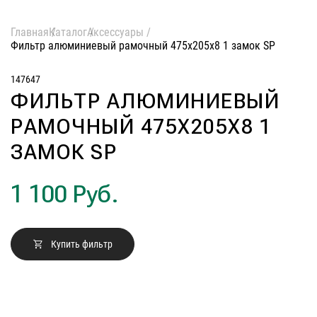
полновстраиваемые
Гарантия
т-образные
Главная
Каталог
Аксессуары
Сервис
козырьковые
Фильтр алюминиевый рамочный 475х205х8 1 замок SP
аксессуары
Контакты
147647
ФИЛЬТР АЛЮМИНИЕВЫЙ
Москва
РАМОЧНЫЙ 475Х205Х8 1
Екатеринбург
ЗАМОК SP
Казань
8 (800) 555-12-55
пн-пт 09:00–18:00
Нижний Новгород
1 100 Руб.
Новосибирск
Санкт-Петербург
Купить фильтр
Челябинск
Краснодар
Самара