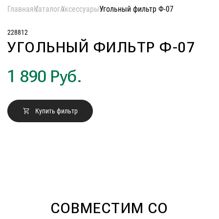
полновстраиваемые
Гарантия
Главная
Каталог
Аксессуары
Угольный фильтр Ф-07
т-образные
Сервис
козырьковые
228812
аксессуары
УГОЛЬНЫЙ ФИЛЬТР Ф-07
Контакты
1 890 Руб.
Москва
Екатеринбург
Казань
Купить фильтр
8 (800) 555-12-55
пн-пт 09:00–18:00
Нижний Новгород
Новосибирск
Санкт-Петербург
Челябинск
Краснодар
СОВМЕСТИМ СО
Самара