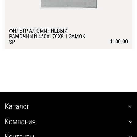
ФИЛЬТР АЛЮМИНИЕВЫЙ
РАМОЧНЫЙ 450Х170Х8 1 ЗАМОК
1100.00
SP
Подробнее
Каталог
наклонные
Компания
встраиваемые
О нас
угловые
Контакты