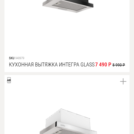
Уфа
Воронеж
Красноярск
Ростов-на-Дону
Омск
SKU
940979
Пермь
КУХОННАЯ ВЫТЯЖКА ИНТЕГРА GLASS
7 490 Р
8 990 Р
Волгоград