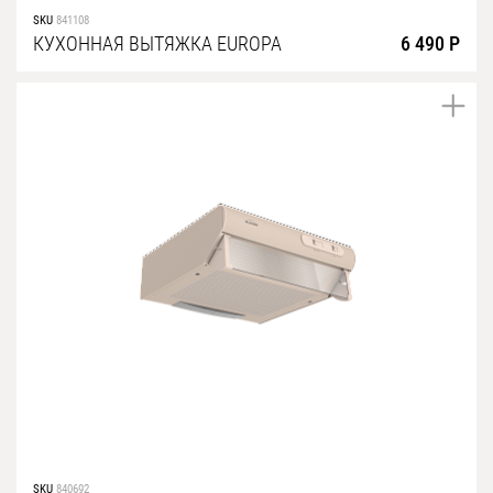
SKU
841108
КУХОННАЯ ВЫТЯЖКА EUROPA
6 490 Р
SKU
840692