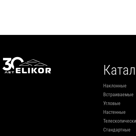
Подробнее
Катал
наклонные
встраиваемые
угловые
настенные
телескопическ
стандартные