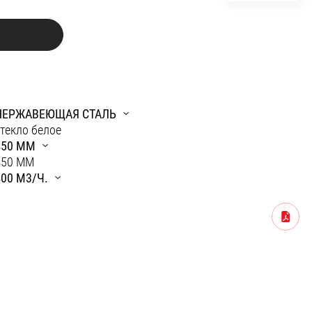
НЕРЖАВЕЮЩАЯ СТАЛЬ
текло белое
450 ММ
450 ММ
400 М3/Ч.
2
Скачать