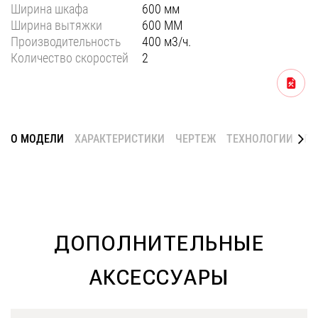
Ширина шкафа
600 мм
Уфа
Ширина вытяжки
600 ММ
Производительность
400 м3/ч.
Воронеж
Количество скоростей
2
Красноярск
Скачать
Ростов-на-Дону
Омск
О МОДЕЛИ
ХАРАКТЕРИСТИКИ
ЧЕРТЕЖ
ТЕХНОЛОГИИ
ГА
Пермь
Волгоград
ДОПОЛНИТЕЛЬНЫЕ
АКСЕССУАРЫ