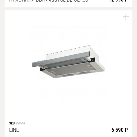
SKU
954544
LINE
6 590 Р