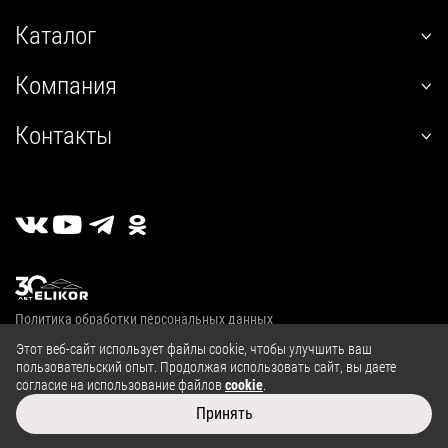
Каталог
наклонные
Компания
встраиваемые
О нас
угловые
Контакты
Покупателям
настенные
+7 (800) 555-12-55
Гарантия
телескопические
пн-пт 09:00–18:00
Сервис
стандартные
г. Калуга, 2й Академический проезд, 13
Где купить
островные
Личный кабинет
классические
Публичная оферта
купольные
Политика обработки персональных данных
полновстраиваемые
© 2004—2026, ООО «Эликор»
Этот веб-сайт использует файлы cookie, чтобы улучшить ваш
т-образные
пользовательский опыт. Продолжая использовать сайт, вы даете
козырьковые
согласие на использование файлов
cookie
.
Сайт разработан в
Принять
аксессуары
Сравнение товаров