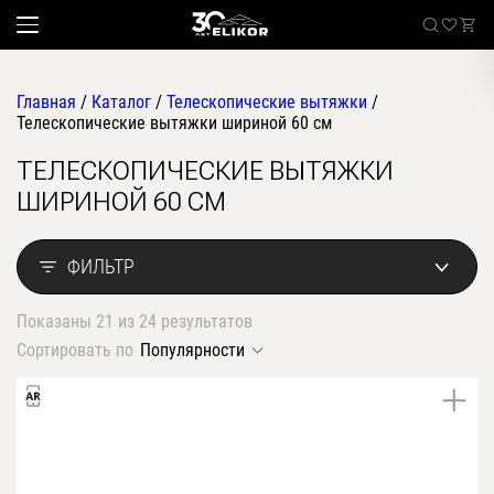
Главная
/
Каталог
/
Телескопические вытяжки
/
Телескопические вытяжки шириной 60 см
ТЕЛЕСКОПИЧЕСКИЕ ВЫТЯЖКИ
Каталог
ШИРИНОЙ 60 СМ
наклонные
Sale
встраиваемые
ФИЛЬТР
угловые
Где купить
настенные
Показаны 21 из 24 результатов
Встраиваемые вытяжки
телескопические
Сортировать по
Популярности
стандартные
О компании
островные
классические
Покупателям
купольные