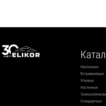
Подробнее
Катал
наклонные
встраиваемые
угловые
настенные
телескопическ
стандартные