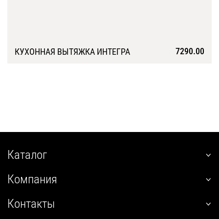
7290.00
КУХОННАЯ ВЫТЯЖКА ИНТЕГРА
Подробнее
Каталог
наклонные
Компания
встраиваемые
О нас
угловые
Контакты
Покупателям
настенные