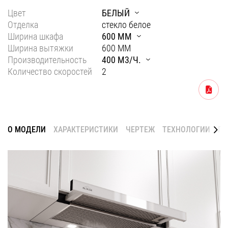
Цвет
БЕЛЫЙ
Уфа
Отделка
стекло белое
Воронеж
Ширина шкафа
600 ММ
Ширина вытяжки
600 ММ
Красноярск
Производительность
400 М3/Ч.
Ростов-на-Дону
Количество скоростей
2
Омск
Скачать
Пермь
Волгоград
О МОДЕЛИ
ХАРАКТЕРИСТИКИ
ЧЕРТЕЖ
ТЕХНОЛОГИИ
ГА