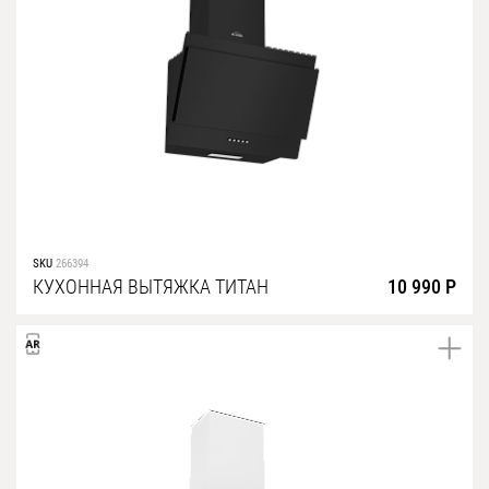
Уфа
Воронеж
Красноярск
Ростов-на-Дону
Омск
Пермь
Волгоград
SKU
266394
КУХОННАЯ ВЫТЯЖКА ТИТАН
10 990 Р