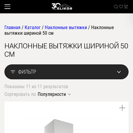
Главная
/
Каталог
/
Наклонные вытяжки
/
Наклонные
вытяжки шириной 50 см
НАКЛОННЫЕ ВЫТЯЖКИ ШИРИНОЙ 50
Каталог
СМ
наклонные
Sale
встраиваемые
ФИЛЬТР
угловые
Где купить
настенные
Показаны 11 из 11 результатов
Встраиваемые вытяжки
телескопические
Сортировать по
Популярности
стандартные
О компании
островные
классические
Покупателям
купольные