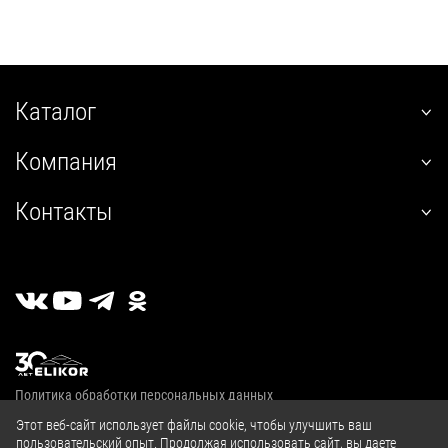
Каталог
наклонные
Компания
встраиваемые
О нас
угловые
Контакты
Покупателям
настенные
+7 (800) 555-12-55
Гарантия
телескопические
пн-пт 09:00–18:00
Сервис
стандартные
г. Калуга, 2й Академический проезд, 13
Где купить
островные
Личный кабинет
классические
Публичная оферта
купольные
Политика обработки персональных данных
полновстраиваемые
© 2004—2026, ООО «Эликор»
Этот веб-сайт использует файлы cookie, чтобы улучшить ваш
т-образные
пользовательский опыт. Продолжая использовать сайт, вы даете