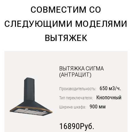
СОВМЕСТИМ СО
Уфа
Воронеж
СЛЕДУЮЩИМИ МОДЕЛЯМИ
Красноярск
ВЫТЯЖЕК
Ростов-на-Дону
Омск
Пермь
ВЫТЯЖКА СИГМА
Волгоград
(АНТРАЦИТ)
650 м3/ч.
Производительность:
Кнопочный
Тип переключателя:
900 мм
Ширина шкафа:
16890Руб.