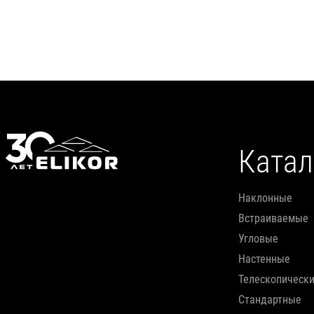
Подробнее
Катал
наклонные
встраиваемые
угловые
настенные
телескопическ
стандартные