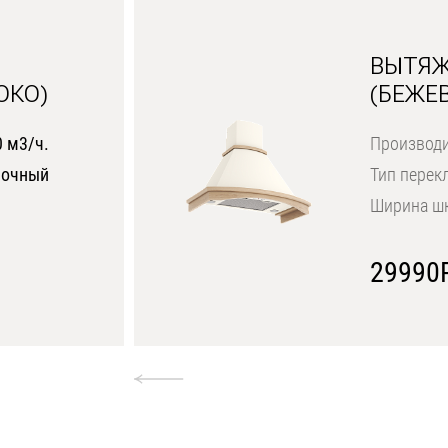
ВЫТЯЖ
ОКО)
(БЕЖЕ
 м3/ч.
Производи
очный
Тип перек
Ширина ш
29990