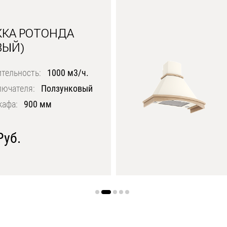
КА РОТОНДА
ВЫЙ)
тельность:
1000 м3/ч.
лючателя:
Ползунковый
кафа:
900 мм
Руб.