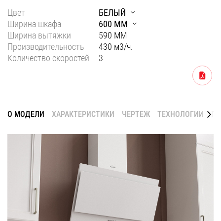
Цвет
БЕЛЫЙ
Уфа
Ширина шкафа
600 ММ
Воронеж
Ширина вытяжки
590 ММ
Производительность
430 м3/ч.
Красноярск
Количество скоростей
3
Ростов-на-Дону
Скачать
Омск
Пермь
О МОДЕЛИ
ХАРАКТЕРИСТИКИ
ЧЕРТЕЖ
ТЕХНОЛОГИИ
ГА
Волгоград