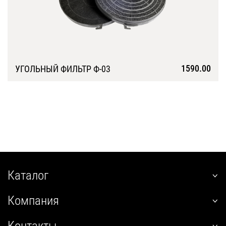
1590.00
УГОЛЬНЫЙ ФИЛЬТР Ф-03
Подробнее
Каталог
наклонные
Компания
встраиваемые
О нас
угловые
Контакты