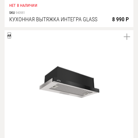
НЕТ В НАЛИЧИИ
Уфа
SKU
940981
Воронеж
КУХОННАЯ ВЫТЯЖКА ИНТЕГРА GLASS
8 990 Р
Красноярск
Ростов-на-Дону
Омск
Пермь
Волгоград